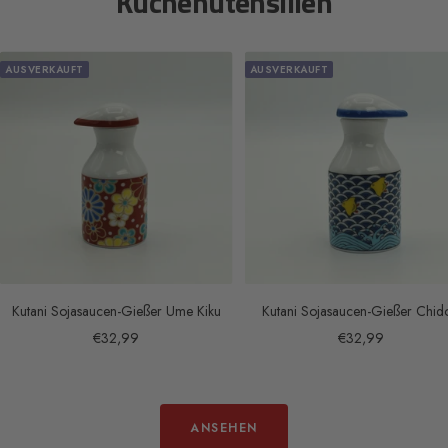
Küchenutensilien
AUSVERKAUFT
AUSVERKAUFT
Kutani Sojasaucen-Gießer Ume Kiku
Kutani Sojasaucen-Gießer Chid
Angebotspreis
Angebotspreis
€32,99
€32,99
ANSEHEN