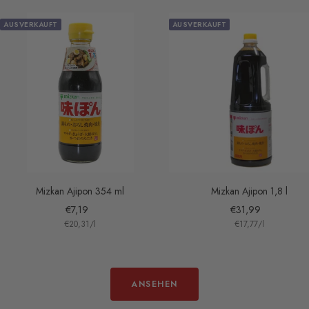
AUSVERKAUFT
AUSVERKAUFT
Mizkan Ajipon 354 ml
Mizkan Ajipon 1,8 l
Angebotspreis
Angebotspreis
€7,19
€31,99
€20,31
/
l
€17,77
/
l
ANSEHEN