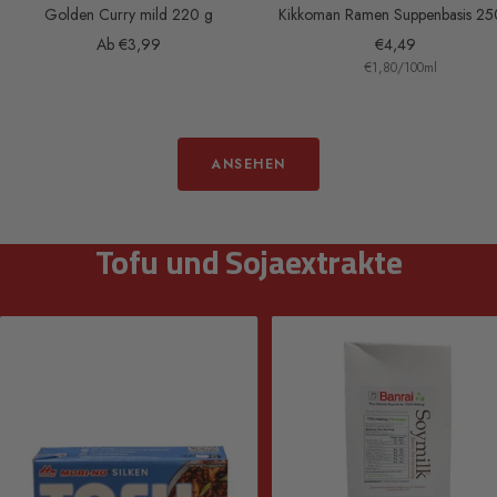
Golden Curry mild 220 g
Kikkoman Ramen Suppenbasis 25
Angebotspreis
Angebotspreis
Ab €3,99
€4,49
€1,80
/
100
ml
ANSEHEN
Tofu und Sojaextrakte