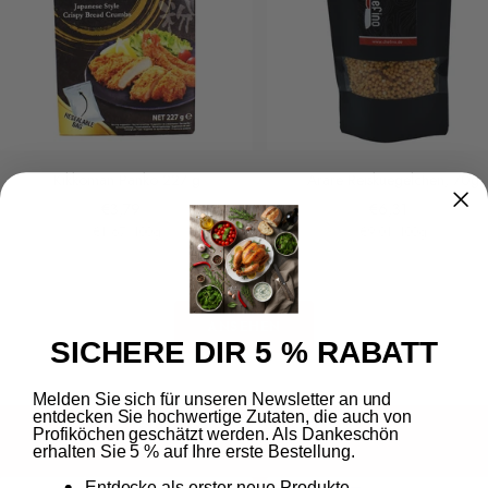
Kikkoman Panko 227 g
Arare Reiskuegelchen, 70g
Angebotspreis
Angebotspreis
€3,79
€6,31
€1,67
/
100
g
€9,01
/
100
g
ANSEHEN
SICHERE DIR 5 % RABATT
Melden Sie sich für unseren Newsletter an und
Koji & Nukazuke
entdecken Sie hochwertige Zutaten, die auch von
Profiköchen geschätzt werden. Als Dankeschön
erhalten Sie 5 % auf Ihre erste Bestellung.
Entdecke als erster neue Produkte