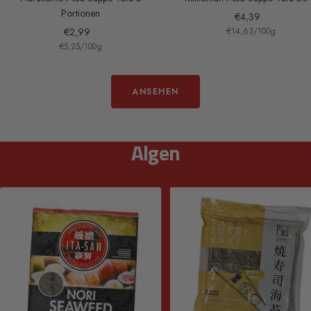
Portionen
Angebotspreis
€4,39
Angebotspreis
€2,99
€14,63
/
100
g
€5,25
/
100
g
ANSEHEN
Algen