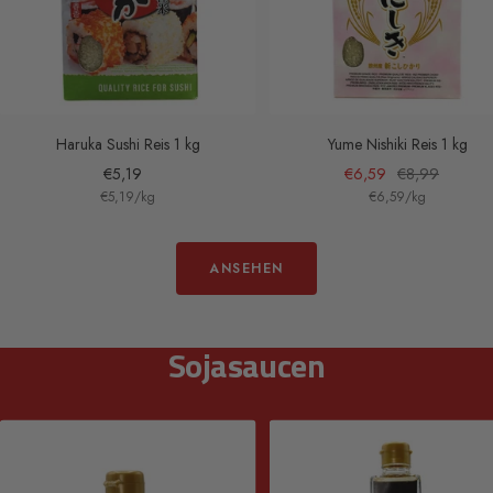
Haruka Sushi Reis 1 kg
Yume Nishiki Reis 1 kg
Angebotspreis
Angebotspreis
Regulärer
€5,19
€6,59
€8,99
€5,19
/
kg
€6,59
/
kg
Preis
ANSEHEN
Sojasaucen