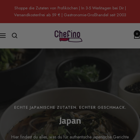
Direkt
Shoppe die Zutaten von Profiköchen | In 3-5 Werktagen bei Dir |
zum
Versandkostenfrei ab 59 € | Gastronomie-Großhandel seit 2003
Inhalt
Chefino
0
Navigation
ECHTE JAPANISCHE ZUTATEN. ECHTER GESCHMACK.
Japan
Hier findest du alles, was du für authentische japanische Gerichte