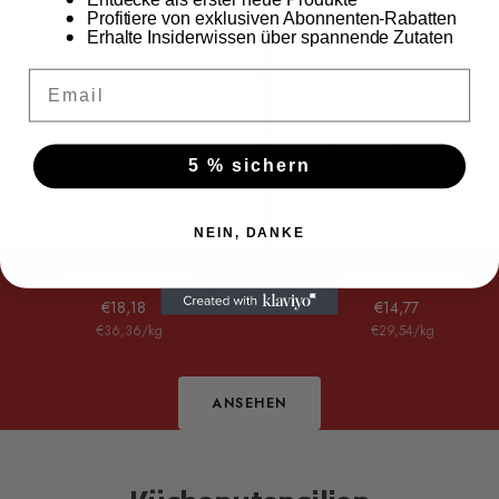
AUSVERKAUFT
Profitiere von exklusiven Abonnenten-Rabatten
Erhalte Insiderwissen über spannende Zutaten
Email
5 % sichern
NEIN, DANKE
Japanischer Koji Reis
Shio Koji Marinade
Angebotspreis
Angebotspreis
€18,18
€14,77
€36,36
/
kg
€29,54
/
kg
ANSEHEN