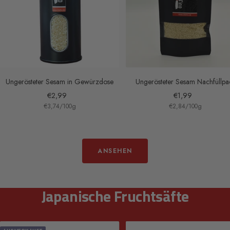
Ungerösteter Sesam in Gewürzdose
Ungerösteter Sesam Nachfüllpa
Angebotspreis
Angebotspreis
€2,99
€1,99
€3,74
/
100
g
€2,84
/
100
g
ANSEHEN
Japanische Fruchtsäfte