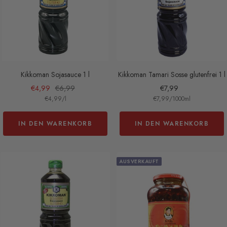
Kikkoman Sojasauce 1 l
Kikkoman Tamari Sosse glutenfrei 1 l
Angebotspreis
Regulärer
Angebotspreis
€4,99
€6,99
€7,99
€4,99
/
l
€7,99
/
1000
ml
Preis
IN DEN WARENKORB
IN DEN WARENKORB
AUSVERKAUFT