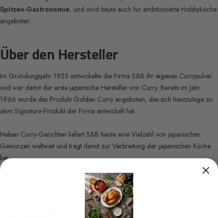
Spitzen-Gastronomie
, und wird heute auch für ambitionierte Hobbyköche
angeboten.
Über den Hersteller
Im Gründungsjahr 1923 entwickelte die Firma S&B ihr eigenes Currypulver
und war damit der erste japanische Hersteller von Curry. Bereits im Jahr
1966 wurde das Produkt Golden Curry angeboten, das sich heutzutage zu
dem
Signature-Produkt der Firma entwickelt hat.
Neben Curry-Gerichten liefert S&B heute eine Vielzahl von japanischen
Gewürzen weltweit und trägt damit zur Verbreitung der japanischen Küche
bei.
Verwendung