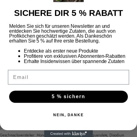
SICHERE DIR 5 % RABATT
Dazu passen:
Reis
Melden Sie sich für unseren Newsletter an und
entdecken Sie hochwertige Zutaten, die auch von
Brot
Profiköchen geschätzt werden. Als Dankeschön
Nudeln
erhalten Sie 5 % auf Ihre erste Bestellung.
Buns
Entdecke als erster neue Produkte
Profitiere von exklusiven Abonnenten-Rabatten
Erhalte Insiderwissen über spannende Zutaten
Email
5 % sichern
Gewürzpaste
Lieferzeit: 3-5 Werktage
NEIN, DANKE
Zutaten: WEIZENmehl, Pflanzenöle (Palmöl, Rapsöl), Zucker, Salz, Currypulver 7,7%
(Kurkuma, Koriander, Kümmel, Fenchel, Orangenschale, Gewürze),
Geschmacksverstärker: Monosodium glutamate, Disodium guanylate, Disodium