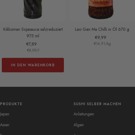
Kikkoman Sojasauce salzreduziert
Lao Gan Ma Chilli in Öl 670 g
975 ml
Angebotspreis
€9,99
Angebotspreis
€7,89
€14,91
/
kg
€8,09
/
l
IN DEN WARENKORB
PRODUKTE
SUSHI SELBER MACHEN
Japan
Anleitungen
Asien
Algen