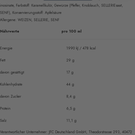
inosinate, Farbstoff: Karamellkulör, Gewürze (Pfeffer, Knoblauch, SELLERIEsaat,
SENF), Konservierungsstoff: Apfelsäure
Allergene: WEIZEN, SELLERIE, SENF
Nährwerte
pro 100 ml
Energie
1990 kJ / 478 kcal
Fett
29 g
davon gesättigt
17 g
Kohlenhydrate
44 g
davon Zucker
8,4 g
Protein
6,5 g
Salz
11,1 g
Verantwortlicher Unternehmer:
JFC Deutschland GmbH, Theodorstrasse 293, 40472