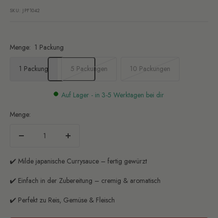
SKU:
JPF1042
Menge:
1 Packung
1 Packung
5 Packungen
10 Packungen
Auf Lager - in 3-5 Werktagen bei dir
Menge:
Menge
Menge
verringern
erhöhen
✔️ Milde japanische Currysauce – fertig gewürzt
✔️ Einfach in der Zubereitung – cremig & aromatisch
✔️ Perfekt zu Reis, Gemüse & Fleisch