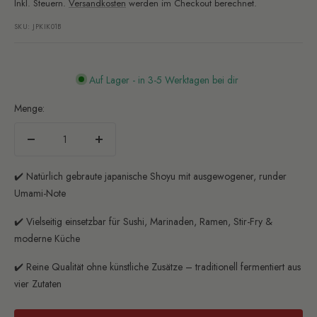
Preis
Inkl. Steuern.
Versandkosten
werden im Checkout berechnet.
SKU:
JPKIK01B
Auf Lager - in 3-5 Werktagen bei dir
Menge:
Menge
Menge
verringern
erhöhen
✔️ Natürlich gebraute japanische Shoyu mit ausgewogener, runder
Umami-Note
✔️ Vielseitig einsetzbar für Sushi, Marinaden, Ramen, Stir-Fry &
moderne Küche
✔️ Reine Qualität ohne künstliche Zusätze – traditionell fermentiert aus
vier Zutaten