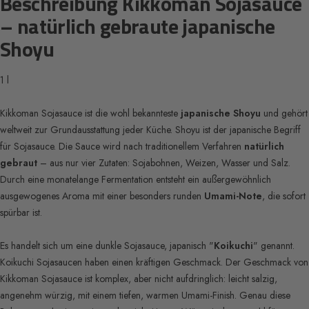
Beschreibung Kikkoman Sojasauce
– natürlich gebraute japanische
Shoyu
1 l
Kikkoman Sojasauce ist die wohl bekannteste
japanische Shoyu
und gehört
weltweit zur Grundausstattung jeder Küche. Shoyu ist der japanische Begriff
für Sojasauce. Die Sauce wird nach traditionellem Verfahren
natürlich
gebraut
– aus nur vier Zutaten: Sojabohnen, Weizen, Wasser und Salz.
Durch eine monatelange Fermentation entsteht ein außergewöhnlich
ausgewogenes Aroma mit einer besonders runden
Umami-Note
, die sofort
spürbar ist.
Es handelt sich um eine dunkle Sojasauce, japanisch "
Koikuchi
" genannt.
Koikuchi Sojasaucen haben einen kräftigen Geschmack. Der
Geschmack von
Kikkoman Sojasauce ist komplex, aber nicht aufdringlich: leicht salzig,
angenehm würzig, mit einem tiefen, warmen Umami-Finish. Genau diese