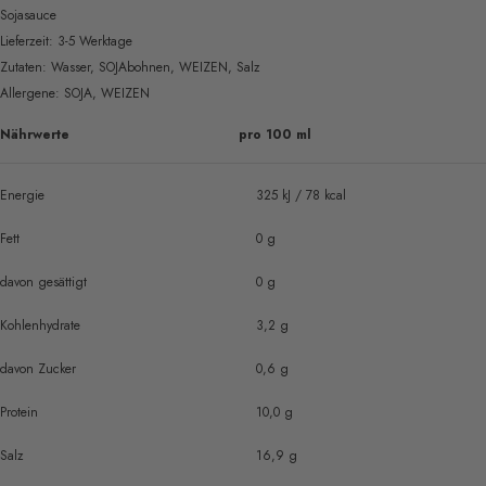
Sojasauce
Lieferzeit: 3-5 Werktage
Zutaten: Wasser, SOJAbohnen, WEIZEN, Salz
Allergene: SOJA, WEIZEN
Nährwerte
pro 100 ml
Energie
325 kJ / 78 kcal
Fett
0 g
davon gesättigt
0 g
Kohlenhydrate
3,2 g
davon Zucker
0,6 g
Protein
10,0 g
Salz
16,9 g