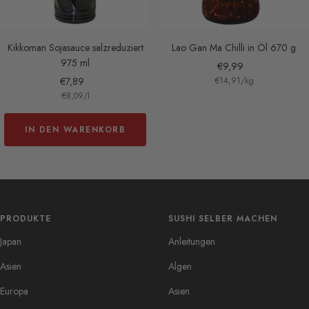
Kikkoman Sojasauce salzreduziert
Lao Gan Ma Chilli in Öl 670 g
975 ml
Angebotspreis
€9,99
Angebotspreis
€7,89
€14,91
/
kg
€8,09
/
l
IN DEN WARENKORB
PRODUKTE
SUSHI SELBER MACHEN
Japan
Anleitungen
Asien
Algen
Europa
Asien