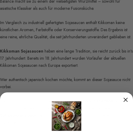
Balance macht sie zu einem der vielseitigsten Würzmittel – sowohl für
asiatische Klassiker als auch für moderne Fusionsküche.
Im Vergleich zu industriell gefertigten Sojasaucen enthält Kikkoman keine
künstlichen Aromen, Farbstoffe oder Konservierungsstoffe. Das Ergebnis ist
eine reine, ehrliche Qualität, die seit Jahrhunderten unverändert geblieben ist.
Kikkoman Sojasaucen
haben eine lange Tradition, sie reicht zurück bis in's
17. Jahrhundert. Bereits im 18. Jahrhundert wurden Vorläufer der aktuellen
Kikkoman Sojasaucen nach Europa exportiert.
Wer authentisch japanisch kochen möchte, kommt an dieser Sojasauce nicht
vorbei.
Dieses Produkt stammt aus dem Sortiment von
FoodConnection
, einem seit
2003 auf außergewöhnliche Lebensmittel spezialisierten Anbieter für die
Spitzen-Gastronomie
, und wird heute auch für ambitionierte Hobbyköche
angeboten.