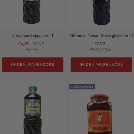
Kikkoman Sojasauce 1 l
Kikkoman Tamari Sosse glutenfrei 1 l
Angebotspreis
Regulärer
Angebotspreis
€4,99
€6,99
€7,99
€4,99
/
l
€7,99
/
1000
ml
Preis
IN DEN WARENKORB
IN DEN WARENKORB
AUSVERKAUFT