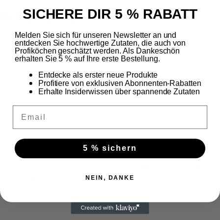
Verwendung
SICHERE DIR 5 % RABATT
Melden Sie sich für unseren Newsletter an und
Die Kikkoman Sojasauce eignet sich ideal für
Sushi
,
Sashimi
,
Marinaden
,
entdecken Sie hochwertige Zutaten, die auch von
Ramen
,
Stir-Fry-Gerichte
oder zum direkten Würzen am Tisch.
Profiköchen geschätzt werden. Als Dankeschön
erhalten Sie 5 % auf Ihre erste Bestellung.
Sie passt perfekt zum Würzen von Geflügel, Fisch, Fleisch, Gemüse, Salat,
Entdecke als erster neue Produkte
Profitiere von exklusiven Abonnenten-Rabatten
Pasta- und Reisgerichten.
Erhalte Insiderwissen über spannende Zutaten
Email
5 % sichern
Mehr Sojasaucen in unserem Sortiment sowie mehr interessante
Informationen zu Sojasaucen allgemein wie z.B. den Gehalt an Umami
NEIN, DANKE
finden Sie
hier.