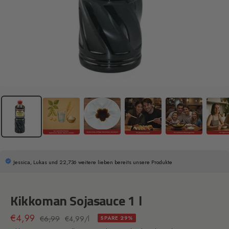
Jessica, Lukas und 22,736 weitere lieben bereits unsere Produkte
Kikkoman Sojasauce 1 l
Angebotspreis
€4,99
Regulärer
€6,99
€4,99
/
l
SPARE 29%