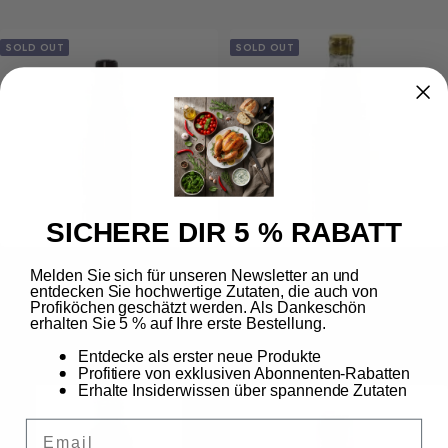
SOLD OUT
SOLD OUT
SICHERE DIR 5 % RABATT
Megachef oyster sauce gluten-free
Megachef fish sauce
Melden Sie sich für unseren Newsletter an und
entdecken Sie hochwertige Zutaten, die auch von
600 g
Sale
€3,63
Profiköchen geschätzt werden. Als Dankeschön
Sale
€4,99
€5,19
/
l
price
erhalten Sie 5 % auf Ihre erste Bestellung.
€8,32
/
kg
price
Entdecke als erster neue Produkte
Profitiere von exklusiven Abonnenten-Rabatten
Erhalte Insiderwissen über spannende Zutaten
Email