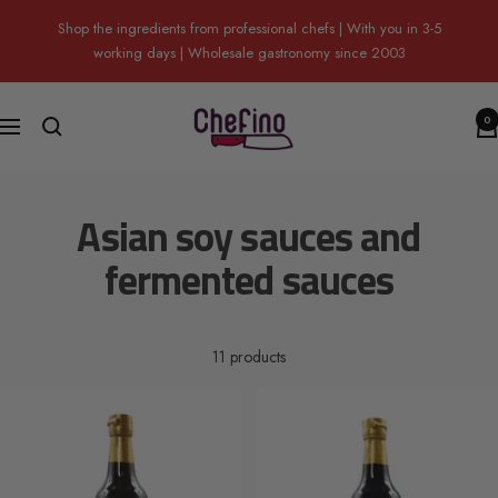
Skip
Shop the ingredients from professional chefs | With you in 3-5
to
working days | Wholesale gastronomy since 2003
content
Chefino
0
Navigation
Asian soy sauces and
fermented sauces
11 products