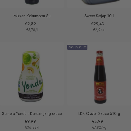
Mizkan Kokumotsu Su
Sweet Ketjap 10 l
Sale
Sale
€2,89
€29,43
€5,78
/
l
€2,94
/
l
price
price
SOLD OUT
Sempio Yondu - Korean Jang sauce
LKK Oyster Sauce 510 g
Sale
Sale
€9,99
€3,99
€36,33
/
l
€7,82
/
kg
price
price