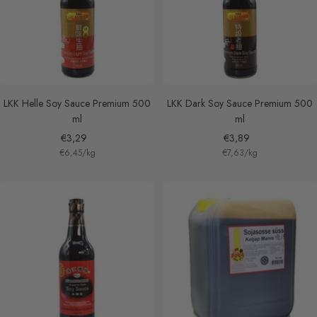
LKK Helle Soy Sauce Premium 500
LKK Dark Soy Sauce Premium 500
ml
ml
Sale
Sale
€3,29
€3,89
€6,45
/
kg
€7,63
/
kg
price
price