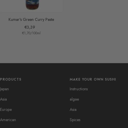
Kumar's Green Curry Paste
Sale
€3,39
€1,70
/
100
ml
price
PRODUCTS
MAKE YOUR OWN SUSHI
Japan
Instructions
Asia
algae
Europe
Asia
American
Spices