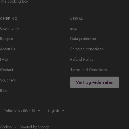
The cooking box
CHEFINO
LEGAL
Community
imprint
Recipes
Data protection
About Us
Shipping conditions
FAQ
Refund Policy
Contact
Terms and Conditions
Vouchers
Vertrag widerrufen
B2B
Country/region
Language
Netherlands (EUR €)
English
Chefino
Powered by Shopify