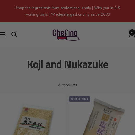
Skip
Shop the ingredients from professional chefs | With you in 3-5
to
working days | Wholesale gastronomy since 2003
content
Chefino
0
Navigation
Koji and Nukazuke
4 products
SOLD OUT