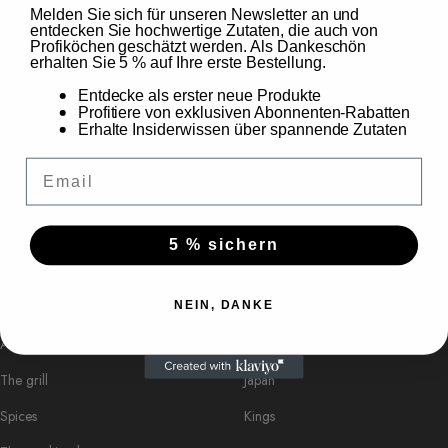
Melden Sie sich für unseren Newsletter an und
Sale
Sale
€18,49
€8,99
entdecken Sie hochwertige Zutaten, die auch von
€36,98
/
kg
€17,98
/
l
price
price
Profiköchen geschätzt werden. Als Dankeschön
erhalten Sie 5 % auf Ihre erste Bestellung.
Entdecke als erster neue Produkte
Profitiere von exklusiven Abonnenten-Rabatten
Erhalte Insiderwissen über spannende Zutaten
Email
PRODUCTS
MAKE YOUR OWN SUSHI
Japan
Instructions
5 % sichern
Asia
algae
Europe
Asia
NEIN, DANKE
American
Spices
The grill
Japan
Spices
Kings