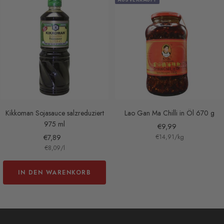
Kikkoman Sojasauce salzreduziert
Lao Gan Ma Chilli in Öl 670 g
975 ml
Angebotspreis
€9,99
Angebotspreis
€7,89
€14,91
/
kg
€8,09
/
l
IN DEN WARENKORB