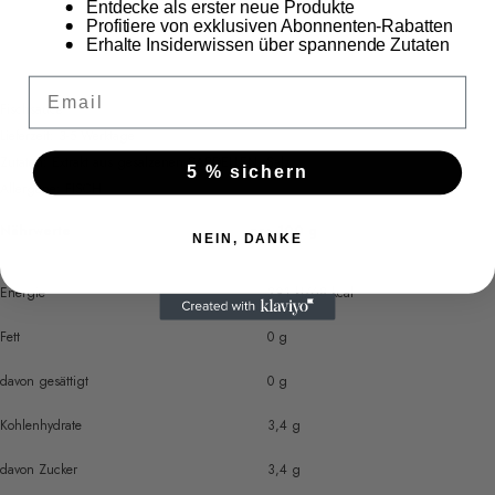
Entdecke als erster neue Produkte
Profitiere von exklusiven Abonnenten-Rabatten
Erhalte Insiderwissen über spannende Zutaten
Email
Fischsauce
Lieferzeit: 3-5 Werktage
Zutaten: Extrakt aus gesalzenen SARDELLEN, Salz
5 % sichern
Allergene: FISCH
Nährwerte
pro 100 g
NEIN, DANKE
Energie
291 kJ/68 kcal
Fett
0 g
davon gesättigt
0 g
Kohlenhydrate
3,4 g
davon Zucker
3,4 g