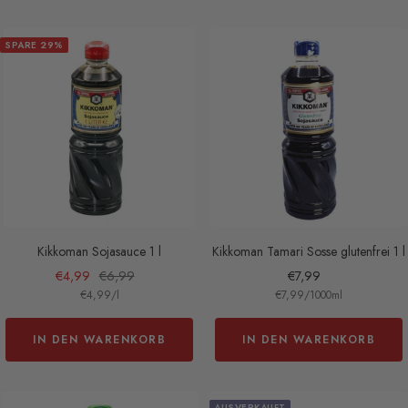
SPARE 29%
Kikkoman Sojasauce 1 l
Kikkoman Tamari Sosse glutenfrei 1 l
Angebotspreis
Regulärer
Angebotspreis
€4,99
€6,99
€7,99
€4,99
/
l
€7,99
/
1000
ml
Preis
IN DEN WARENKORB
IN DEN WARENKORB
AUSVERKAUFT