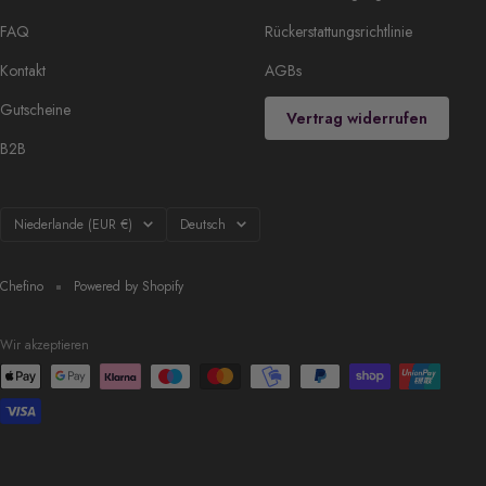
FAQ
Rückerstattungsrichtlinie
Kontakt
AGBs
Gutscheine
Vertrag widerrufen
B2B
Land/Region
Sprache
Niederlande (EUR €)
Deutsch
Chefino
Powered by Shopify
Wir akzeptieren